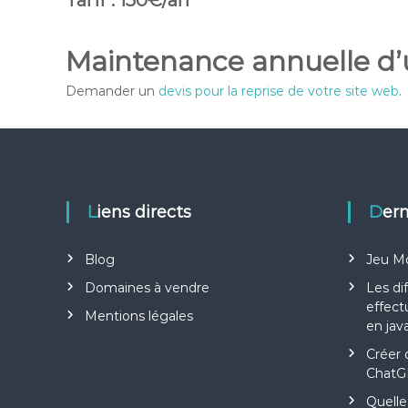
Tarif : 150€/an
Maintenance annuelle d’
Demander un
devis pour la reprise de votre site web
.
Liens directs
Der
Blog
Jeu M
Domaines à vendre
Les di
effect
Mentions légales
en jav
Créer 
ChatG
Quelle