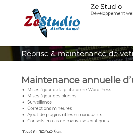
A
Ze Studio
l
Développement we
l
e
r
a
u
c
Reprise & maintenance de votr
o
n
t
e
Maintenance annuelle d’
n
u
Mises à jour de la plateforme WordPress
Mises à jour des plugins
Surveillance
Corrections mineures
Ajout de plugins utiles si manquants
Conseils en cas de mauvaises pratiques