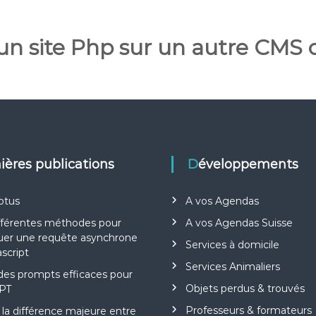
un site Php sur un autre CMS
nières publications
Développements
otus
A vos Agendas
fférentes méthodes pour
A vos Agendas Suisse
uer une requête asynchrone
Services à domicile
ascript
Services Animaliers
des prompts efficaces pour
Objets perdus & trouvés
PT
Professeurs & formateurs
 la différence majeure entre