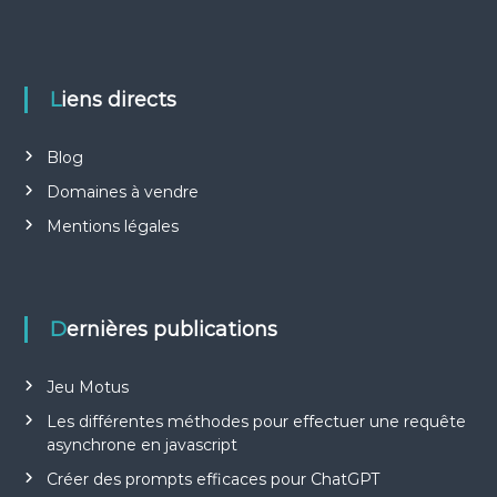
n
d
e
Liens directs
l
Blog
’
Domaines à vendre
Mentions légales
a
r
Dernières publications
t
Jeu Motus
i
Les différentes méthodes pour effectuer une requête
c
asynchrone en javascript
Créer des prompts efficaces pour ChatGPT