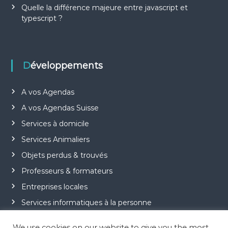
l
Quelle la différence majeure entre javascript et
typescript ?
e
Développements
A vos Agendas
A vos Agendas Suisse
Services à domicile
Services Animaliers
Objets perdus & trouvés
Professeurs & formateurs
Entreprises locales
Services informatiques à la personne
Jeu Motus
We use cookies on our website to give you the most