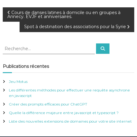
N
Cours de danses latines à domicile ou en groupes à
Annecy. EVJF et anniversaires.
a
Spot à destination des associations pour la Syrie
v
R
R
e
i
e
c
c
h
e
h
g
Publications récentes
r
e
c
h
r
a
e
Jeu Motus
r
c
Les différentes méthodes pour effectuer une requête asynchrone
h
t
en javascript
e
r
Créer des prompts efficaces pour ChatGPT
i
:
Quelle la différence majeure entre javascript et typescript ?
o
Liste des nouvelles extensions de domaines pour votre site internet