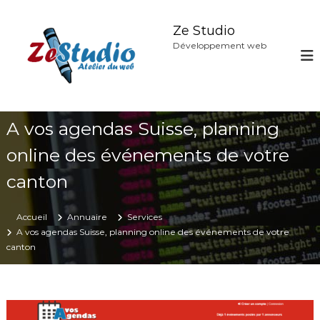
A
l
Ze Studio
l
Développement web
e
r
a
u
c
A vos agendas Suisse, planning
o
n
online des événements de votre
t
e
canton
n
u
Accueil
Annuaire
Services
A vos agendas Suisse, planning online des événements de votre
canton