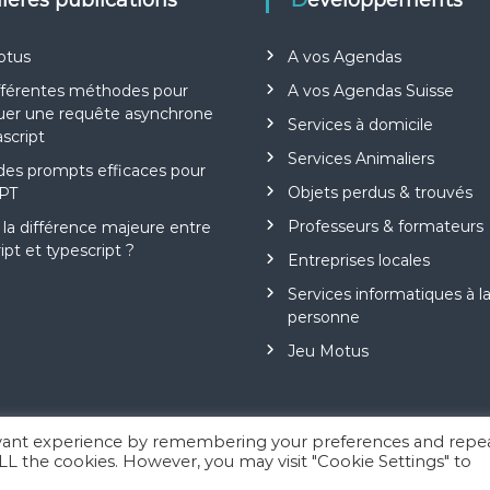
nières publications
Développements
otus
A vos Agendas
fférentes méthodes pour
A vos Agendas Suisse
uer une requête asynchrone
Services à domicile
ascript
Services Animaliers
des prompts efficaces pour
Objets perdus & trouvés
PT
Professeurs & formateurs
 la différence majeure entre
ipt et typescript ?
Entreprises locales
Services informatiques à l
personne
Jeu Motus
evant experience by remembering your preferences and repe
 ALL the cookies. However, you may visit "Cookie Settings" to
h
by ThemeGrill. Powered by
WordPress