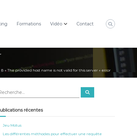
ting
Formations
Vidéo
Contact
r
 8 « The provided host name is not valid for this server » error
R
e
c
h
e
ublications récentes
r
c
h
e
Jeu Motus
r
Les différentes méthodes pour effectuer une requête