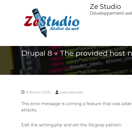
A
Ze Studio
l
Développement we
l
e
r
a
u
c
Drupal 8 « The provided host na
o
n
t
e
n
u
8 février 2016
zestudioweb
This error message is coming a
feature
that was adde
attacks.
Edit the setting.php and set the Regexp pattern :