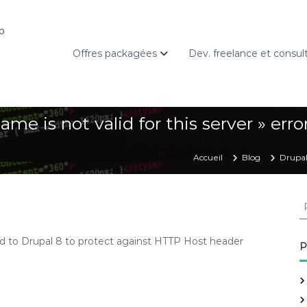
b
Offres packagées
Dev. freelance et consul
me is not valid for this server » erro
Accueil
Blog
Drupal
R
e
c
d to Drupal 8 to
protect against HTTP Host header
h
P
e
r
c
h