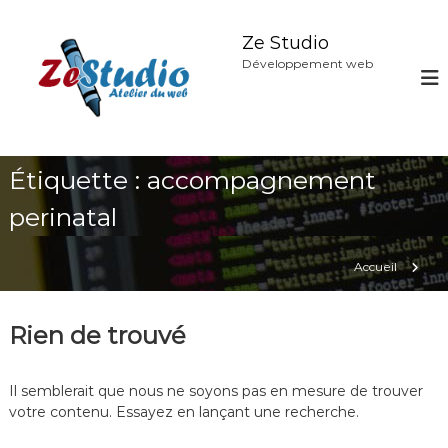
A
l
Ze Studio
l
Développement web
e
r
a
u
c
Étiquette :
accompagnement
o
n
perinatal
t
e
n
Accueil
u
Rien de trouvé
Il semblerait que nous ne soyons pas en mesure de trouver
votre contenu. Essayez en lançant une recherche.