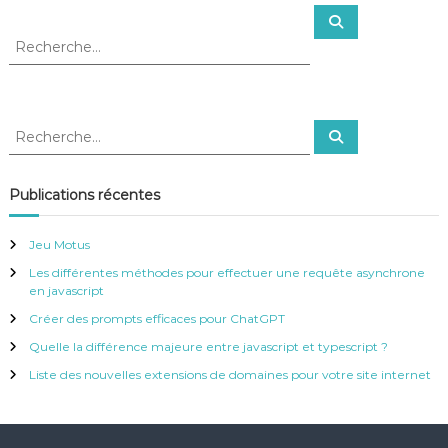
R
R
e
e
c
c
h
e
h
r
e
c
h
r
e
R
R
r
c
e
e
h
c
c
h
e
e
h
Publications récentes
r
r
e
c
:
h
r
e
Jeu Motus
r
c
Les différentes méthodes pour effectuer une requête asynchrone
h
en javascript
e
r
Créer des prompts efficaces pour ChatGPT
:
Quelle la différence majeure entre javascript et typescript ?
Liste des nouvelles extensions de domaines pour votre site internet