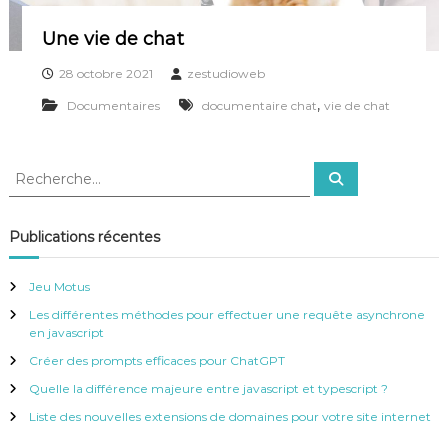
Une vie de chat
28 octobre 2021
zestudioweb
,
Documentaires
documentaire chat
vie de chat
R
R
e
e
c
c
h
e
h
Publications récentes
r
e
c
h
r
e
Jeu Motus
r
c
Les différentes méthodes pour effectuer une requête asynchrone
h
en javascript
e
r
Créer des prompts efficaces pour ChatGPT
:
Quelle la différence majeure entre javascript et typescript ?
Liste des nouvelles extensions de domaines pour votre site internet