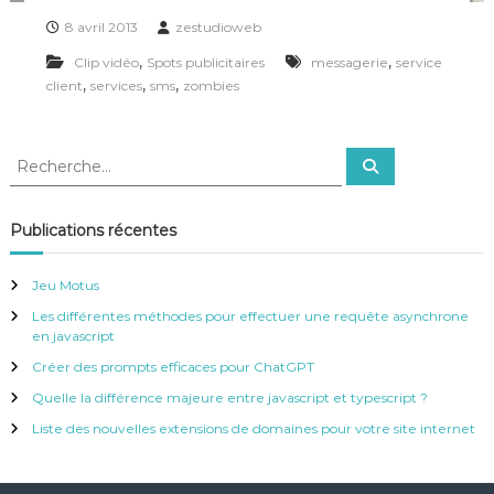
8 avril 2013
zestudioweb
,
,
Clip vidéo
Spots publicitaires
messagerie
service
,
,
,
client
services
sms
zombies
R
R
e
e
c
c
h
e
h
Publications récentes
r
e
c
h
r
e
Jeu Motus
r
c
Les différentes méthodes pour effectuer une requête asynchrone
h
en javascript
e
r
Créer des prompts efficaces pour ChatGPT
:
Quelle la différence majeure entre javascript et typescript ?
Liste des nouvelles extensions de domaines pour votre site internet