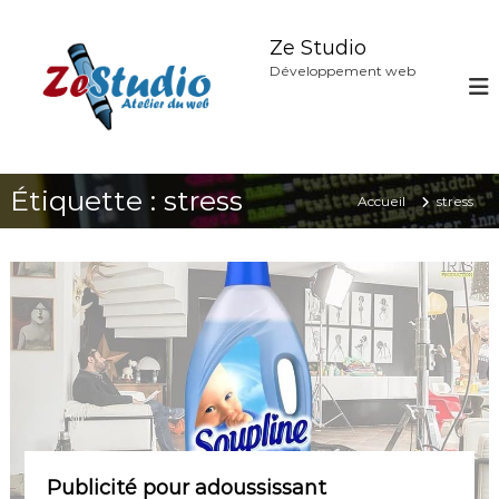
A
l
Ze Studio
l
Développement web
e
r
a
u
c
Étiquette :
stress
o
Accueil
stress
n
t
e
n
u
Publicité pour adoussissant