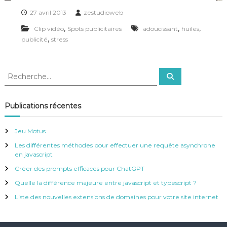
27 avril 2013
zestudioweb
,
,
,
Clip vidéo
Spots publicitaires
adoucissant
huiles
,
publicité
stress
R
R
e
e
c
c
h
e
h
Publications récentes
r
e
c
h
r
e
Jeu Motus
r
c
Les différentes méthodes pour effectuer une requête asynchrone
h
en javascript
e
r
Créer des prompts efficaces pour ChatGPT
:
Quelle la différence majeure entre javascript et typescript ?
Liste des nouvelles extensions de domaines pour votre site internet